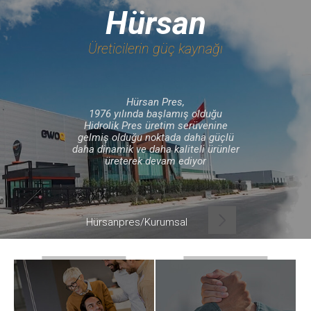
Hürsan
Dil Seçimi
Üreticilerin güç kaynağı
Ürünler
Özel Derin Çekme Presleri
Derin Çekme Presleri
Hürsan Pres,
Gemi İnşa Presleri
1976 yılında başlamış olduğu
Hidrolik Pres üretim serüvenine
Saç Desen Presleri
gelmiş olduğu noktada daha güçlü
C Tipi Presleri
daha dinamik ve daha kaliteli ürünler
Kauçuk Lastik Pişirme Presleri
üreterek devam ediyor
Tablalı Atölye Presleri
Atölye Presleri
Kalıp Alıştırma Presleri
Hürsanpres/Kurumsal
Trim Presler
Servo Presler
Hürsan Merkez
Büyükkayacıkosb Mahallesi