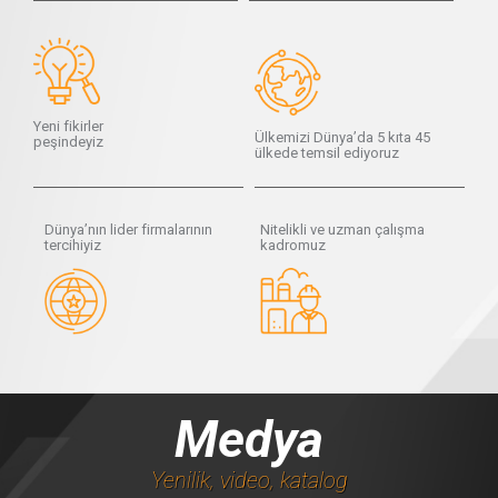
Yeni fikirler
Ülkemizi Dünya’da 5 kıta 45
peşindeyiz
ülkede temsil ediyoruz
Dünya’nın lider firmalarının
Nitelikli ve uzman çalışma
tercihiyiz
kadromuz
Medya
Yenilik, video, katalog