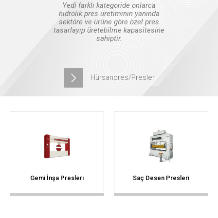
Yedi farklı kategoride onlarca
hidrolik pres üretiminin yanında
sektöre ve ürüne göre özel pres
© 2020 Hürsan Pres
tasarlayıp üretebilme kapasitesine
sahiptir.
Hürsanpres/Presler
Saç Desen Presleri
C Tipi Presleri