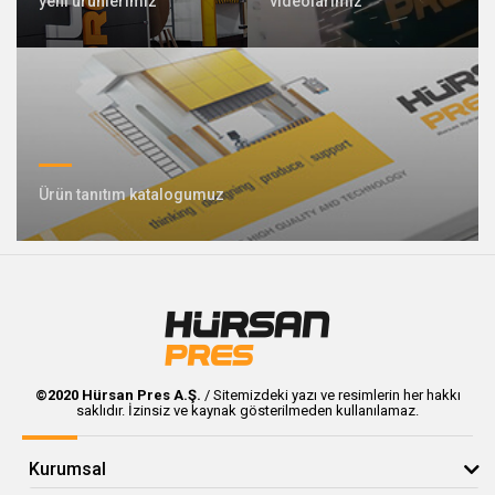
yeni ürünlerimiz
videolarımız
409 Nolu Sokak No:5 /1
SELÇUKLU/KONYA
Özel tasarım pres üretiminde lideriz
Ürün tanıtım katalogumuz
Bizimle İletişime Geçin
Whatsapp
Facebook
©2020 Hürsan Pres A.Ş.
/ Sitemizdeki yazı ve resimlerin her hakkı
saklıdır. İzinsiz ve kaynak gösterilmeden kullanılamaz.
Twitter
İnstagram
Youtube
Mail
Kurumsal