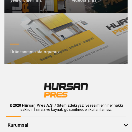
yeni ürünlerimiz
videolarımız
409 Nolu Sokak No:5 /1
SELÇUKLU/KONYA
Özel tasarım pres üretiminde lideriz
Ürün tanıtım katalogumuz
Bizimle İletişime Geçin
Whatsapp
Facebook
©2020 Hürsan Pres A.Ş.
/ Sitemizdeki yazı ve resimlerin her hakkı
saklıdır. İzinsiz ve kaynak gösterilmeden kullanılamaz.
Twitter
İnstagram
Youtube
Mail
Kurumsal