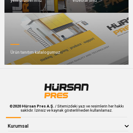
yeni ürünlerimiz
videolarımız
409 Nolu Sokak No:5 /1
SELÇUKLU/KONYA
Özel tasarım pres üretiminde lideriz
Ürün tanıtım katalogumuz
Bizimle İletişime Geçin
Whatsapp
Facebook
©2020 Hürsan Pres A.Ş.
/ Sitemizdeki yazı ve resimlerin her hakkı
saklıdır. İzinsiz ve kaynak gösterilmeden kullanılamaz.
Twitter
İnstagram
Youtube
Mail
Kurumsal