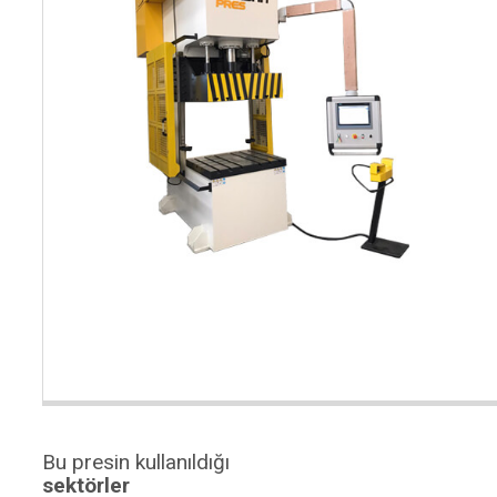
Türkiye’n
Nitelikli ve uzman
modern
çalışma kadromuz
teknolojik
tesisi
Bu presin kullanıldığı
sektörler