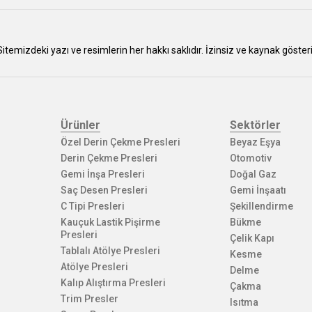
Sitemizdeki yazı ve resimlerin her hakkı saklıdır. İzinsiz ve kaynak göst
Ürünler
Sektörler
Özel Derin Çekme Presleri
Beyaz Eşya
Derin Çekme Presleri
Otomotiv
Gemi İnşa Presleri
Doğal Gaz
Saç Desen Presleri
Gemi İnşaatı
C Tipi Presleri
Şekillendirme
Kauçuk Lastik Pişirme
Bükme
Presleri
Çelik Kapı
Tablalı Atölye Presleri
Kesme
Atölye Presleri
Delme
Kalıp Alıştırma Presleri
Çakma
Trim Presler
Isıtma