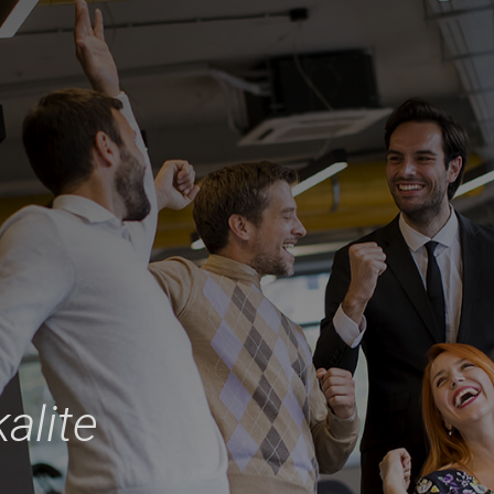
×
444 2 560
Ürünler
Özel Derin Çekme Presleri
Derin Çekme Presleri
Gemi İnşa Presleri
alite
Saç Desen Presleri
C Tipi Presleri