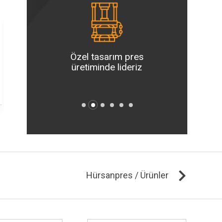
in en
 ve
Özel tasarım pres
Var gücü
 üretim
üretiminde lideriz
fikirler 
yiz
Hürsanpres / Ürünler