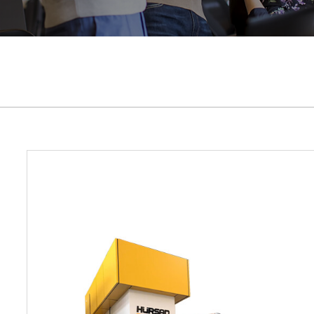
Kauçuk Lastik Pişirme Presleri
Tablalı Atölye Presleri
Atölye Presleri
Kalıp Alıştırma Presleri
Trim Presler
Servo Presler
Twitter
İnstagram
Youtube
Mail