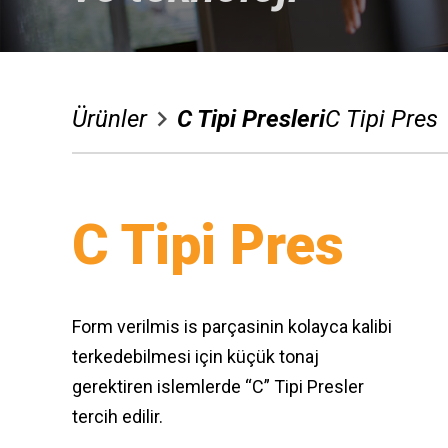
Satış Sonrası
Medya
Ürünler
C Tipi Presleri
C Tipi Pres
İletişim
Dil Seçimi
C Tipi Pres
Bizimle İletişime Geçin
Whatsapp
Facebook
Form verilmis is parçasinin kolayca kalibi
terkedebilmesi için küçük tonaj
gerektiren islemlerde “C” Tipi Presler
tercih edilir.