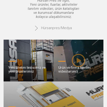
Hürsan Pres ile ilgili,
Yeni ürünler, fuarlar, aktiviteler
tanıtım videoları, ürün katalogları
© 2020 Hürsan Pres
ve kurumsal dökumanlara
kolayca ulaşabilirsiniz;
Hürsanpres/Medya
Yeni üretim tesisimiz ve
Ürün ve firma tanıtım
yeni ürünlerimiz
videolarımız