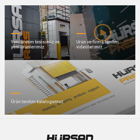
409 Nolu Sokak No:5 /1
SELÇUKLU/KONYA
Özel tasarım pres üretiminde lideriz
Yeni üretim tesisimiz ve
Ürün ve firma tanıtım
yeni ürünlerimiz
videolarımız
Bizimle İletişime Geçin
Ürün tanıtım katalogumuz
Whatsapp
Facebook
Twitter
İnstagram
Youtube
Mail