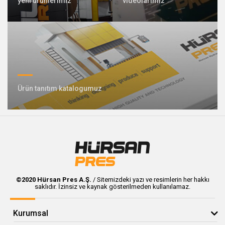
yeni ürünlerimiz
videolarımız
409 Nolu Sokak No:5 /1
SELÇUKLU/KONYA
Özel tasarım pres üretiminde lideriz
Ürün tanıtım katalogumuz
Bizimle İletişime Geçin
Whatsapp
Facebook
©2020 Hürsan Pres A.Ş.
/ Sitemizdeki yazı ve resimlerin her hakkı
saklıdır. İzinsiz ve kaynak gösterilmeden kullanılamaz.
Twitter
İnstagram
Youtube
Mail
Kurumsal