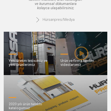
ve kurumsal dökumanlara
kolayca ulaşabilirsiniz;
Hürsanpres/Medya
Yeni üretim tesisimiz ve
Ürün ve firma tanıtım
yeni ürünlerimiz
videolarımız
2020 yılı ürün tanıtım
katalogumuz