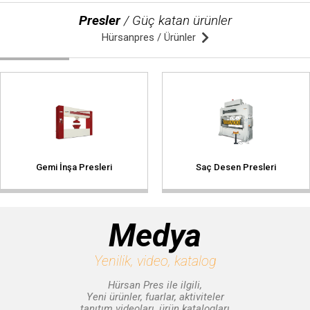
Presler
/ Güç katan ürünler
© 2020 Hürsan Pres
Hürsanpres / Ürünler
Gemi İnşa Presleri
Saç Desen Presleri
Medya
Yenilik, video, katalog
Hürsan Pres ile ilgili,
Yeni ürünler, fuarlar, aktiviteler
tanıtım videoları, ürün katalogları