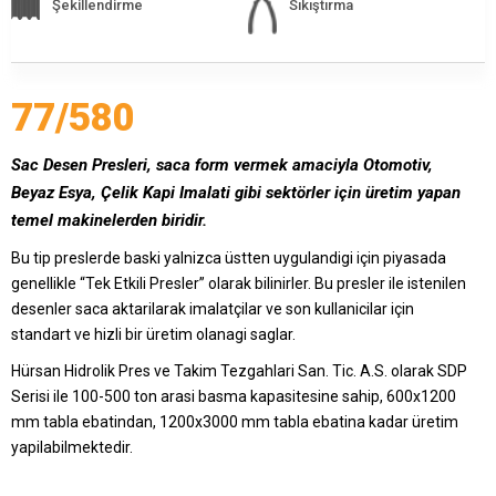
Şekillendirme
Sıkıştırma
409 Nolu Sokak No:5 /1
SELÇUKLU/KONYA
Özel tasarım pres üretiminde lideriz
77/580
Sac Desen Presleri, saca form vermek amaciyla Otomotiv,
Beyaz Esya, Çelik Kapi Imalati gibi sektörler için üretim yapan
temel makinelerden biridir.
Bu tip preslerde baski yalnizca üstten uygulandigi için piyasada
genellikle “Tek Etkili Presler” olarak bilinirler. Bu presler ile istenilen
desenler saca aktarilarak imalatçilar ve son kullanicilar için
standart ve hizli bir üretim olanagi saglar.
Bizimle İletişime Geçin
Hürsan Hidrolik Pres ve Takim Tezgahlari San. Tic. A.S. olarak SDP
Whatsapp
Facebook
Serisi ile 100-500 ton arasi basma kapasitesine sahip, 600x1200
Twitter
İnstagram
mm tabla ebatindan, 1200x3000 mm tabla ebatina kadar üretim
yapilabilmektedir.
Youtube
Mail